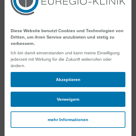
Diese Website benutzt Cookies und Technologien von
Dritten, um ihren Service anzubieten und stetig zu
Deine Ansprechpartnerin
verbessern.
Ich bin damit einverstanden und kann meine Einwilligung
Carmen Meyer |
carmen.meyer@euregio-
jederzeit mit Wirkung für die Zukunft widerrufen oder
ändern.
klinik.de
|
05921 84 1136
Akzeptieren
Verweigern
Drucken
mehr Informationen