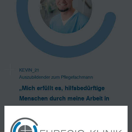
KEVIN_21
Auszubildender zum Pflegefachmann
„Mich erfüllt es, hilfsbedürftige
Menschen durch meine Arbeit in
der Pflege zu unterstützen.“