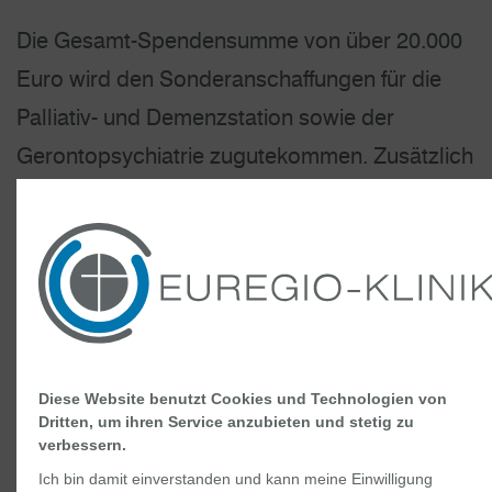
Die Gesamt-Spendensumme von über 20.000
Euro wird den Sonderanschaffungen für die
Palliativ- und Demenzstation sowie der
Gerontopsychiatrie zugutekommen. Zusätzlich
konnten bei der Tombola über 120 Preise
verlost werden, davon drei Kurzreisen, sowie
ein Kaffeevollautomat und ein Gasgrill.
Hintergrund der Veranstaltung
Die Euregio-Klinik stellt sich derzeit mit dem
Diese Website benutzt Cookies und Technologien von
Dritten, um ihren Service anzubieten und stetig zu
Bau der Palliativstation, der somatischen
verbessern.
Demenzstation sowie der Gerontopsychiatrie
Ich bin damit einverstanden und kann meine Einwilligung