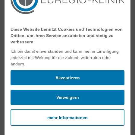
Diese Website benutzt Cookies und Technologien von
Dritten, um ihren Service anzubieten und stetig zu
verbessern.
Ich bin damit einverstanden und kann meine Einwilligung
jederzeit mit Wirkung für die Zukunft widerrufen oder
ändern.
Akzeptieren
Famulatur und Pflegepraktikum
Für Studierende der Medizin
Verweigern
Für Studierende der Medizin bietet die
EUREGIO-KLINIK die Möglichkeit, im Rahmen
mehr Informationen
ihrer Famulatur Erfahrungen zu sammeln und