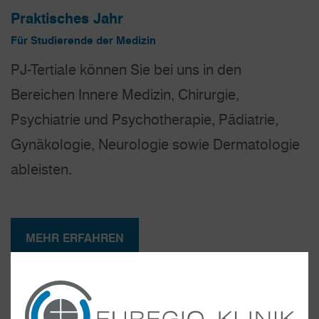
Praktisches Jahr
Für Studierende der Medizin
PJ-Tertiale können Sie bei uns in den
Bereichen Innere Medizin, Chirurgie,
Psychiatrie und Psycho­therapie, Pädiatrie,
Gynäkologie, Neurologie sowie Dermatologie
ableisten.
MEHR ERFAHREN