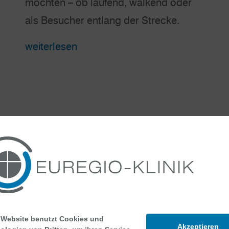
möchten – ob laufend, walkend oder
als Besucher entlang der Strecke.
weiterlesen
 Website benutzt Cookies und
Akzeptieren