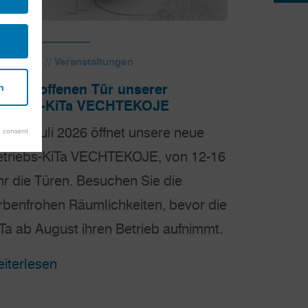
.07.2026 // Veranstaltungen
ag der offenen Tür unserer
n
etriebs-KiTa VECHTEKOJE
 11. Juli 2026 öffnet unsere neue
 consent
etriebs-KiTa VECHTEKOJE, von 12-16
r die Türen. Besuchen Sie die
rbenfrohen Räumlichkeiten, bevor die
Ta ab August ihren Betrieb aufnimmt.
iterlesen