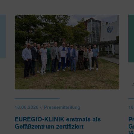
18.06.2026 // Pressemitteilung
10
EUREGIO-KLINIK erstmals als
P
Gefäßzentrum zertifiziert
G
l