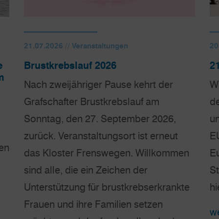
21.07.2026 // Veranstaltungen
20
e
Brustkrebslauf 2026
2
m
Nach zweijähriger Pause kehrt der
Wi
Grafschafter Brustkrebslauf am
de
Sonntag, den 27. September 2026,
un
zurück. Veranstaltungsort ist erneut
E
en
das Kloster Frenswegen. Willkommen
E
sind alle, die ein Zeichen der
St
Unterstützung für brustkrebserkrankte
hi
Frauen und ihre Familien setzen
we