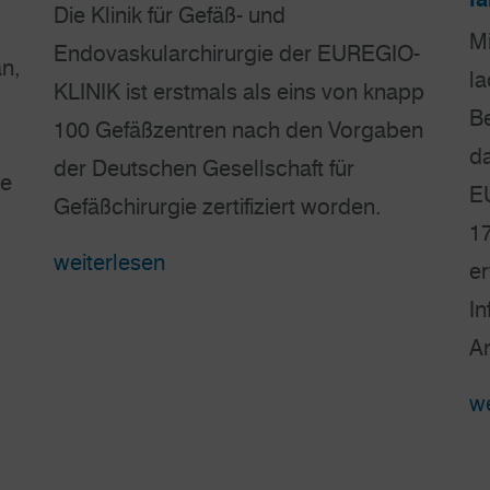
Die Klinik für Gefäß- und
Mi
Endovaskularchirurgie der EUREGIO-
n,
la
KLINIK ist erstmals als eins von knapp
Be
100 Gefäßzentren nach den Vorgaben
da
der Deutschen Gesellschaft für
me
E
Gefäßchirurgie zertifiziert worden.
17
weiterlesen
er
In
A
we