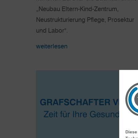
„Neubau Eltern-Kind-Zentrum,
Neustrukturierung Pflege, Prosektur
und Labor".
weiterlesen
Diese