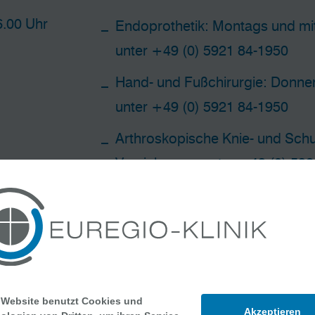
6.00 Uhr
Endoprothetik: Montags und mi
unter
+49 (0) 5921 84-1950
Hand- und Fußchirurgie: Donne
unter
+49 (0) 5921 84-1950
Arthroskopische Knie- und Schul
Vereinbarung unter
+49 (0) 592
Kindertraumatologie: Freitags 
+49 (0) 5921 84-1950
Sportmedizin: Freitags nach V
5921 84-1950
 Website benutzt Cookies und
Akzeptieren