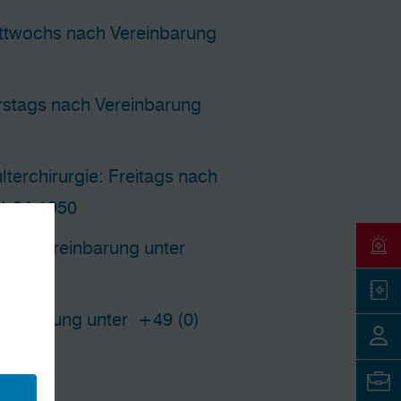
ttwochs nach Vereinbarung
rstags nach Vereinbarung
terchirurgie: Freitags nach
1 84-1950
nach Vereinbarung unter
ereinbarung unter
+49 (0)