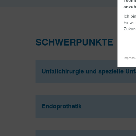
Techn
anzub
Ich bi
Einwil
Zukunf
SCHWERPUNKTE
Impress
Unfallchirurgie und spezielle Unf
Endoprothetik