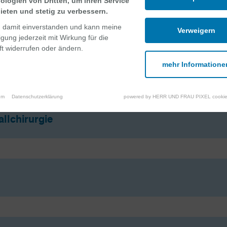
ologien von Dritten, um ihren Service
ieten und stetig zu verbessern.
n damit einverstanden und kann meine
Verweigern
ligung jederzeit mit Wirkung für die
t widerrufen oder ändern.
mehr Informatione
um
Datenschutzerklärung
powered by HERR UND FRAU PIXEL cookie
allchirurgie