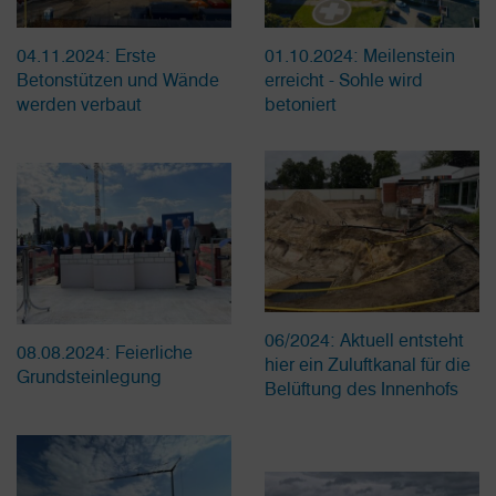
04.11.2024: Erste
01.10.2024: Meilenstein
Betonstützen und Wände
erreicht - Sohle wird
werden verbaut
betoniert
06/2024: Aktuell entsteht
08.08.2024: Feierliche
hier ein Zuluftkanal für die
Grundsteinlegung
Belüftung des Innenhofs