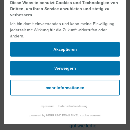
Diese Website benutzt Cookies und Technologien von
Dritten, um ihren Service anzubieten und stetig zu
verbessern.
Ich bin damit einverstanden und kann meine Einwilligung
jederzeit mit Wirkung für die Zukunft widerrufen oder
ändern.
05.02.2026: Offizielle
11/25: Sonnenaufgang
Akzeptieren
Schlüsselübergabe
über dem MAZ
Verweigern
mehr Informationen
Impressum
Datenschutzerklärung
17.07.2025: Die
powered by HERR UND FRAU PIXEL cookie consent
25.07.2025: Richtfest
Rohbauarbeiten sind so
gut wie fertig