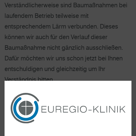
Verständlicherweise sind Baumaßnahmen bei
laufendem Betrieb teilweise mit
entsprechendem Lärm verbunden. Dieses
können wir auch für den Verlauf dieser
Baumaßnahme nicht gänzlich ausschließen.
Dafür möchten wir uns schon jetzt bei Ihnen
entschuldigen und gleichzeitig um Ihr
Verständnis bitten.
UNSERE MEILENSTEINE IM
ÜBERBLICK