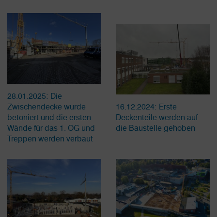
28.01.2025: Die
Zwischendecke wurde
16.12.2024: Erste
betoniert und die ersten
Deckenteile werden auf
Wände für das 1. OG und
die Baustelle gehoben
Treppen werden verbaut