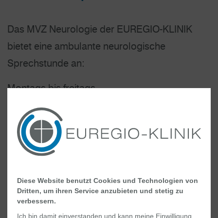
Das MVZ Neurologie der EUREGIO-KLINIK
bietet eine ambulante neurologische
Sprechstunde an:
Montags bis freitags
08.00 bis 14.00 Uhr
Bitte vereinbaren Sie vorab einen Termin:
Tel.
+49 (0) 5921 84-3620
Diese Website benutzt Cookies und Technologien von
MVZ Neurologie
Dritten, um ihren Service anzubieten und stetig zu
verbessern.
Ich bin damit einverstanden und kann meine Einwilligung