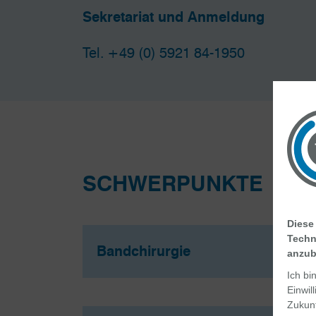
Sekretariat und Anmeldung
Tel.
+49 (0) 5921 84-1950
SCHWERPUNKTE
Diese
Techn
Bandchirurgie
anzub
Ich bi
Einwil
Zukunf