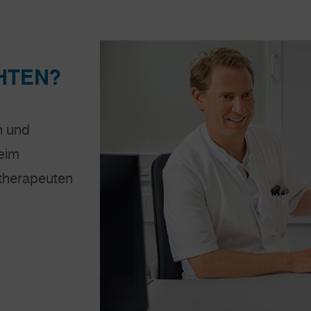
HTEN?
n und
beim
therapeuten