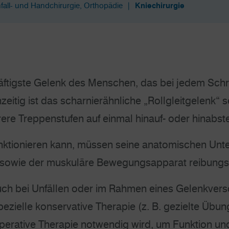
fall- und Handchirurgie, Orthopädie
Kniechirurgie
räftigste Gelenk des Menschen, das bei jedem Schr
eitig ist das scharnierähnliche „Rollgleitgelenk“ s
ere Treppenstufen auf einmal hinauf- oder hinabst
nktionieren kann, müssen seine anatomischen Unter
 sowie der muskuläre Bewegungsapparat reibungsf
uch bei Unfällen oder im Rahmen eines Gelenkvers
ezielle konservative Therapie (z. B. gezielte Übun
operative Therapie notwendig wird, um Funktion u