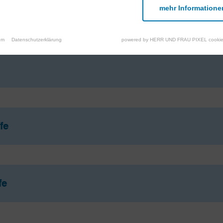
mehr Informatione
um
Datenschutzerklärung
powered by HERR UND FRAU PIXEL cookie
fe
fe