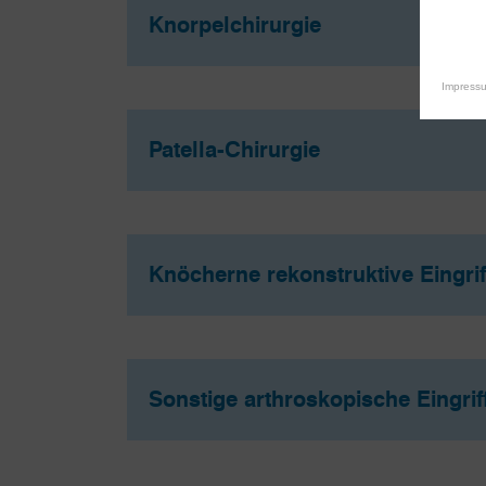
Knorpelchirurgie
Impress
Patella-Chirurgie
Knöcherne rekonstruktive Eingrif
Sonstige arthroskopische Eingrif