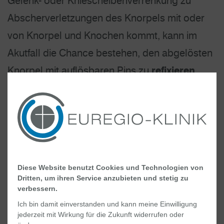
Gelenk- oder Kniescheibenverrenkung zu
Abscherverletzungen des Knorpels mit oder
von Knorpel und Knochen kommt, kann im
Akutfall die Chance bestehen, den abgelösten
Knorpel mit auflösbaren Pins zu
refixieren
.
Sollte sich der abgelöste Knorpel strukturell
nicht für eine Refixation eignen, besteht
manchmal die Möglichkeit, ihn mit einem
scharfen Messer zu vielen kleinen
Knorpelwürfelchen zu verkleinern und mit Hilfe
Diese Website benutzt Cookies und Technologien von
von einem speziellen biologischen
Dritten, um ihren Service anzubieten und stetig zu
verbessern.
Eiweißkleber in den Knorpeldefekt
Ich bin damit einverstanden und kann meine Einwilligung
zurückzubringen (
Minced Cartilage
). Durch
jederzeit mit Wirkung für die Zukunft widerrufen oder