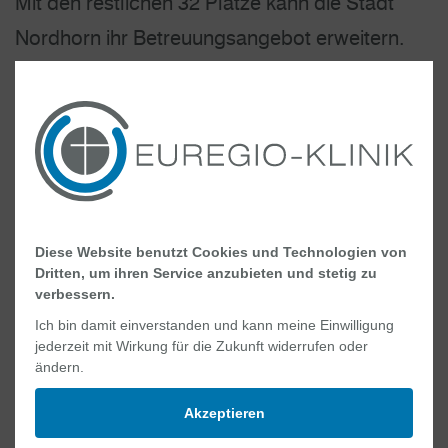
Mit den restlichen 32 Plätze kann die Stadt
Nordhorn ihr Betreuungsangebot erweitern.
Die KiTa verfügt dabei über eine Gesamt-
Nutzfläche von 1771 Quadratmetern. Als
besonderes Highlight wird es neben einer
Außenspielfläche mehrere Spielflächen im
Inneren geben.
Diese Website benutzt Cookies und Technologien von
Carolin Lauhoff, Geschäftsführerin beim
Dritten, um ihren Service anzubieten und stetig zu
verbessern.
Stephanswerk, erläutert wie sich das Gebäude
Ich bin damit einverstanden und kann meine Einwilligung
der KiTa in die umliegende Gegend einfügt.
jederzeit mit Wirkung für die Zukunft widerrufen oder
„Das offen gestaltete Eingangsfoyer sowie die
ändern.
viergliedrige Gebäudestruktur bieten bewusst
Akzeptieren
einen optischen Akzent zu den umliegenden