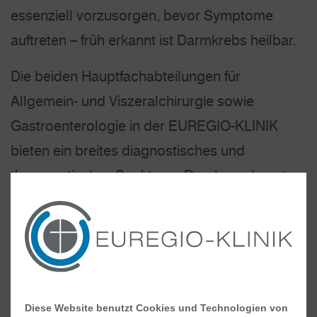
essenziell vorzusorgen, bevor Symptome
auftreten – früh erkannt ist Darmkrebs heilbar.
Die beiden Hauptfachabteilungen für
Allgemein- und Viszeralchirurgie sowie
Gastroenterologie in der EUREGIO-KLINIK
bieten ein breites diagnostisches und
therapeutisches Spektrum. Durch modernste
Ausstattung der Kliniken unter anderem auch
eine KI unterstützte Darmspiegelung und
durch die hohe Erfahrung der Teams können
viele Patienten rechtzeitig und minimalinvasiv
(Schlüsselloch-Chirurgie) operativ versorgt
Diese Website benutzt Cookies und Technologien von