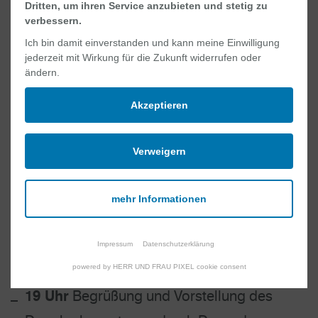
werden.
Dritten, um ihren Service anzubieten und stetig zu
verbessern.
Nach dem Vortrag beantworten die Referenten
Ich bin damit einverstanden und kann meine Einwilligung
jederzeit mit Wirkung für die Zukunft widerrufen oder
gerne die Fragen des Publikums.
ändern.
Anmeldungen nimmt das Sekretariat von Dr.
Akzeptieren
Dogan Frau Marion Mende ab sofort per
Mail
oder telefonisch unter
05921 84 1646
Verweigern
entgegen.
mehr Informationen
Programm
Impressum
Datenschutzerklärung
powered by HERR UND FRAU PIXEL cookie consent
19 Uhr
Begrüßung und Vorstellung des