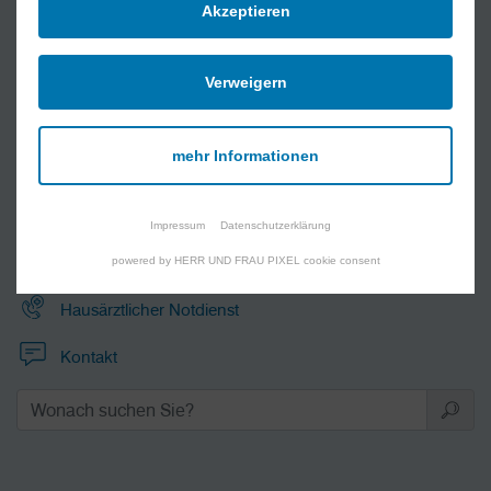
Ambulante Angebote
Akzeptieren
Über uns
Verweigern
Kennenlerntermine
Klinikportrait
News und Veranstaltungen
mehr Informationen
Neubau Gerontopsychiatrie, Demenz- und Palliativstation
Impressum
Datenschutzerklärung
Notfall
powered by HERR UND FRAU PIXEL cookie consent
Hausärztlicher Notdienst
Kontakt