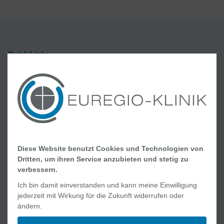
Quick Links
Jobs und Karriere
Ablauf Ihres Aufenthaltes
Geburt und Wochenbett
Online Academy
Lob und Kritik
Diese Website benutzt Cookies und Technologien von
Medizinische Angebote
Dritten, um ihren Service anzubieten und stetig zu
Kliniken
verbessern.
Interdisziplinäre Zentren
Ich bin damit einverstanden und kann meine Einwilligung
jederzeit mit Wirkung für die Zukunft widerrufen oder
MVZ und Praxen
ändern.
Pflege