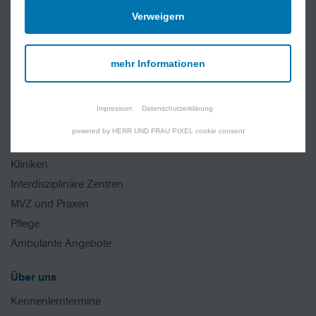
Quick Links
Verweigern
Jobs und Karriere
Ablauf Ihres Aufenthaltes
mehr Informationen
Geburt und Wochenbett
Online Academy
Lob und Kritik
Impressum
Datenschutzerklärung
powered by HERR UND FRAU PIXEL cookie consent
Medizinische Angebote
Kliniken
Interdisziplinäre Zentren
MVZ und Praxen
Pflege
Ambulante Angebote
Über uns
Kennenlerntermine