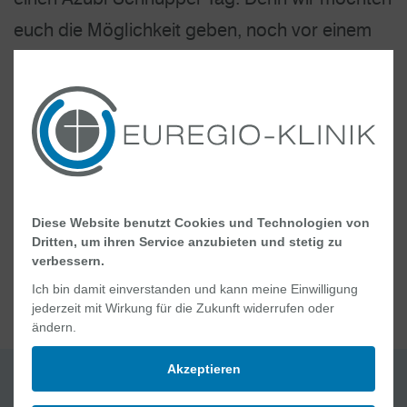
euch die Möglichkeit geben, noch vor einem
Praktikum oder einer Ausbildung exklusive
Einblicke in den Krankenhausalltag zu
erhalten. Klingt interessant? Dann erfahrt ihr
hier alles, was ihr wissen müsst.
MEHR DAZU
Diese Website benutzt Cookies und Technologien von
Dritten, um ihren Service anzubieten und stetig zu
verbessern.
Ich bin damit einverstanden und kann meine Einwilligung
jederzeit mit Wirkung für die Zukunft widerrufen oder
ändern.
Akzeptieren