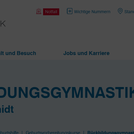
Notfall
Wichtige Nummern
Stan
lt und Besuch
Jobs und Karriere
DUNGSGYMNASTI
idt
burtshilfe
Geburtsvorbereitungskurse
Rückbildungsgymnast