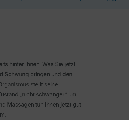
its hinter Ihnen. Was Sie jetzt
und Schwung bringen und den
rganismus stellt seine
Zustand „nicht schwanger“ um.
 Massagen tun Ihnen jetzt gut
rm.