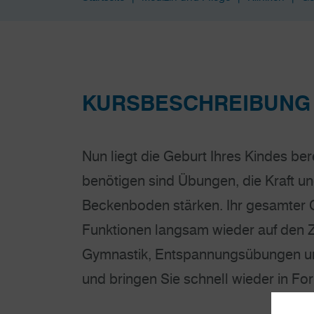
KURSBESCHREIBUNG
Nun liegt die Geburt Ihres Kindes bere
benötigen sind Übungen, die Kraft 
Beckenboden stärken. Ihr gesamter O
Funktionen langsam wieder auf den 
Gymnastik, Entspannungsübungen und
und bringen Sie schnell wieder in Fo