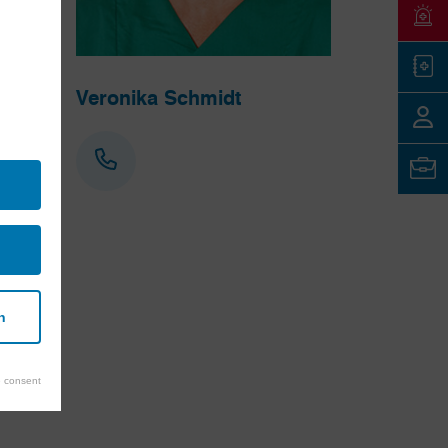
Veronika Schmidt
n
 consent