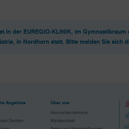
det in der EUREGIO-KLINIK, im Gymnastikraum de
trie, in Nordhorn statt. Bitte melden Sie sich di
che Angebote
Über uns
Kennenlerntermine
inäre Zentren
Klinikportrait
raxen
News und Veranstaltungen