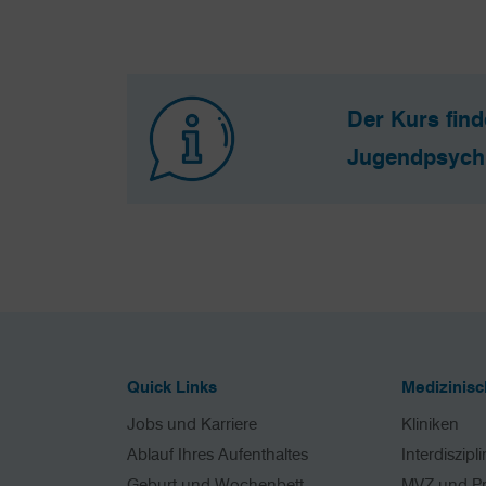
Der Kurs fin
Jugendpsychia
Quick Links
Medizinis
Jobs und Karriere
Kliniken
Ablauf Ihres Aufenthaltes
Interdiszipl
Geburt und Wochenbett
MVZ und P