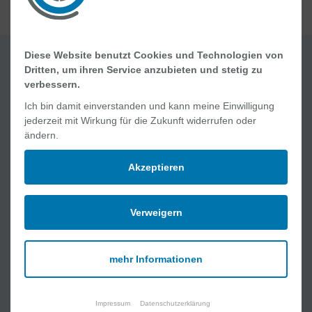
Diese Website benutzt Cookies und Technologien von
Dritten, um ihren Service anzubieten und stetig zu
Quick Links
verbessern.
Ich bin damit einverstanden und kann meine Einwilligung
Jobs und Karriere
jederzeit mit Wirkung für die Zukunft widerrufen oder
Ablauf Ihres Aufenthaltes
ändern.
Geburt und Wochenbett
Online Academy
Akzeptieren
Lob und Kritik
Verweigern
Medizinische Angebote
Kliniken
mehr Informationen
Interdisziplinäre Zentren
MVZ und Praxen
Pflege
Impressum
Datenschutzerklärung