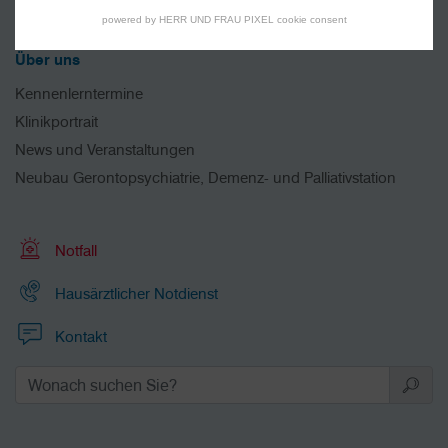
Ambulante Angebote
powered by HERR UND FRAU PIXEL cookie consent
Über uns
Kennenlerntermine
Klinikportrait
News und Veranstaltungen
Neubau Gerontopsychiatrie, Demenz- und Palliativstation
Notfall
Hausärztlicher Notdienst
Kontakt