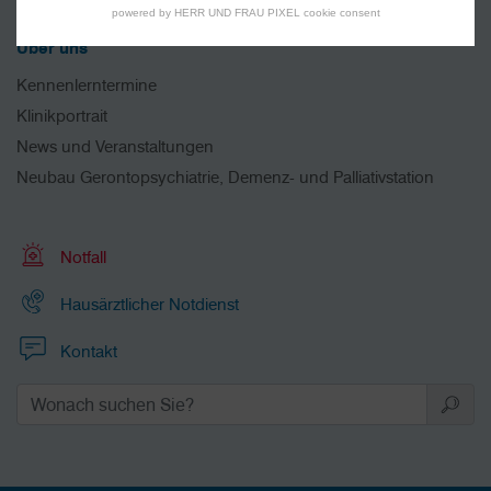
powered by HERR UND FRAU PIXEL cookie consent
Über uns
Kennenlerntermine
Klinikportrait
News und Veranstaltungen
Neubau Gerontopsychiatrie, Demenz- und Palliativstation
Notfall
Hausärztlicher Notdienst
Kontakt