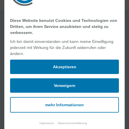
Diese Website benutzt Cookies und Technologien von
Dritten, um ihren Service anzubieten und stetig zu
Quick Links
verbessern.
Jobs und Karriere
Ich bin damit einverstanden und kann meine Einwilligung
Ablauf Ihres Aufenthaltes
jederzeit mit Wirkung für die Zukunft widerrufen oder
ändern.
Geburt und Wochenbett
Online Academy
Akzeptieren
Lob und Kritik
Medizinische Angebote
Verweigern
Kliniken
Interdisziplinäre Zentren
mehr Informationen
MVZ und Praxen
Pflege
Impressum
Datenschutzerklärung
Ambulante Angebote