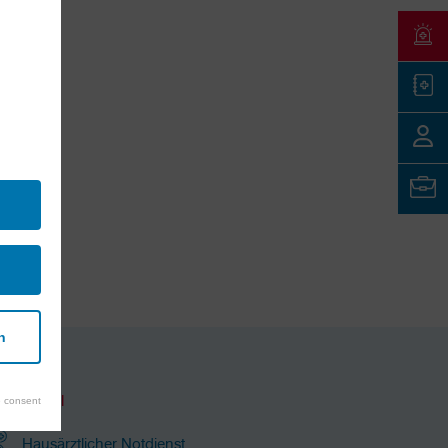
n
Notfall
 consent
Hausärztlicher Notdienst