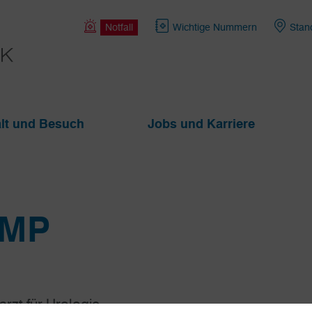
Notfall
Wichtige Nummern
Stan
lt und Besuch
Jobs und Karriere
AMP
rzt für Urologie