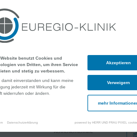
 Website benutzt Cookies und
Akzeptieren
ologien von Dritten, um ihren Service
ieten und stetig zu verbessern.
n damit einverstanden und kann meine
Verweigern
ligung jederzeit mit Wirkung für die
t widerrufen oder ändern.
mehr Informatione
che Angebote
Über uns
um
Datenschutzerklärung
powered by HERR UND FRAU PIXEL cookie
Kennenlerntermine