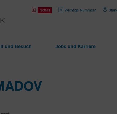
Notfall
Wichtige Nummern
Stan
lt und Besuch
Jobs und Karriere
MADOV
arzt