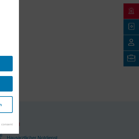
n
Notfall
 consent
Hausärztlicher Notdienst