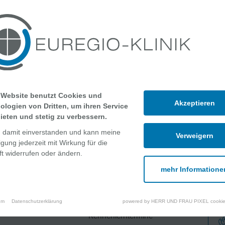
rzt für Viszeralchirurgie
licher Wundexperte nach ICW
 Website benutzt Cookies und
Akzeptieren
ologien von Dritten, um ihren Service
ieten und stetig zu verbessern.
n damit einverstanden und kann meine
Verweigern
ligung jederzeit mit Wirkung für die
t widerrufen oder ändern.
mehr Informatione
che Angebote
Über uns
um
Datenschutzerklärung
powered by HERR UND FRAU PIXEL cookie
Kennenlerntermine