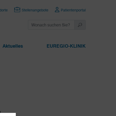
dorte
Stellenangebote
Patientenportal
Aktuelles
EUREGIO-KLINIK
H