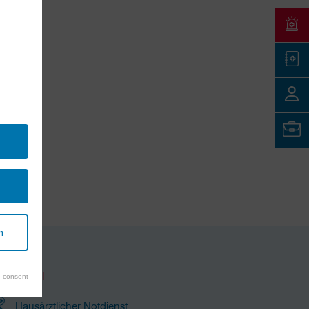
n
Notfall
 consent
Hausärztlicher Notdienst