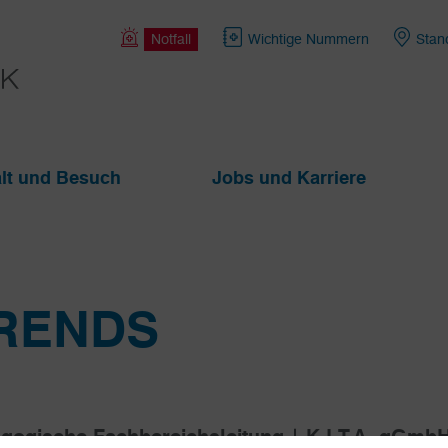
Notfall
Wichtige Nummern
Stan
lt und Besuch
Jobs und Karriere
RENDS
gogische Fachbereichsleitung | K.I.T.A. gGmb