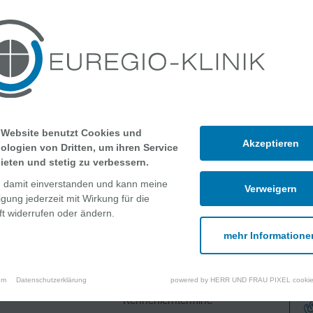
rends@kita-grafschaft.de
 05924 781-403
 Website benutzt Cookies und
Akzeptieren
ologien von Dritten, um ihren Service
ieten und stetig zu verbessern.
n damit einverstanden und kann meine
Verweigern
ligung jederzeit mit Wirkung für die
t widerrufen oder ändern.
mehr Informatione
che Angebote
Über uns
um
Datenschutzerklärung
powered by HERR UND FRAU PIXEL cookie
Kennenlerntermine