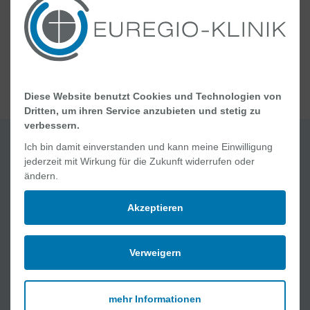
Verantwortungsbereich Internistische
Intensivmedizin
Diese Website benutzt Cookies und Technologien von
Dritten, um ihren Service anzubieten und stetig zu
verbessern.
Ich bin damit einverstanden und kann meine Einwilligung
jederzeit mit Wirkung für die Zukunft widerrufen oder
Quick Links
ändern.
Jobs und Karriere
Akzeptieren
Ablauf Ihres Aufenthaltes
Geburt und Wochenbett
Online Academy
Verweigern
Lob und Kritik
mehr Informationen
Medizinische Angebote