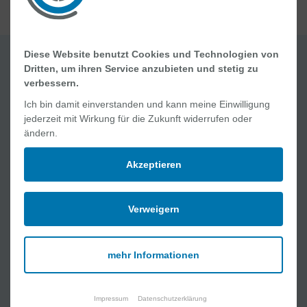
Diese Website benutzt Cookies und Technologien von
Dritten, um ihren Service anzubieten und stetig zu
Quick Links
verbessern.
Ich bin damit einverstanden und kann meine Einwilligung
Jobs und Karriere
jederzeit mit Wirkung für die Zukunft widerrufen oder
Ablauf Ihres Aufenthaltes
ändern.
Geburt und Wochenbett
Online Academy
Akzeptieren
Lob und Kritik
Verweigern
Medizinische Angebote
Kliniken
mehr Informationen
Interdisziplinäre Zentren
MVZ und Praxen
Pflege
Impressum
Datenschutzerklärung