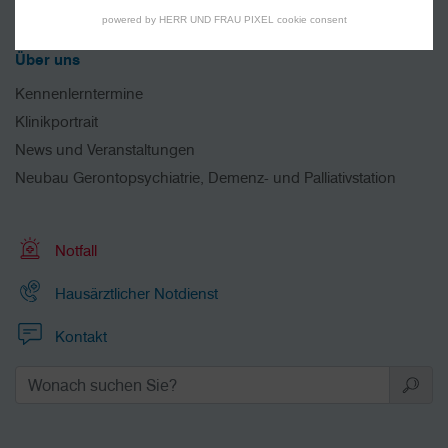
Ambulante Angebote
powered by HERR UND FRAU PIXEL cookie consent
Über uns
Kennenlerntermine
Klinikportrait
News und Veranstaltungen
Neubau Gerontopsychiatrie, Demenz- und Palliativstation
Notfall
Hausärztlicher Notdienst
Kontakt