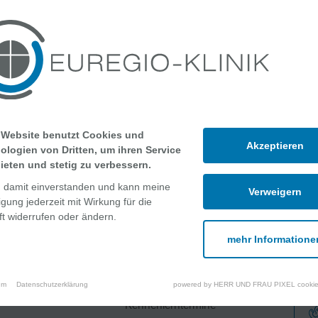
 Website benutzt Cookies und
Akzeptieren
ologien von Dritten, um ihren Service
ieten und stetig zu verbessern.
n damit einverstanden und kann meine
Verweigern
ligung jederzeit mit Wirkung für die
t widerrufen oder ändern.
mehr Informatione
che Angebote
Über uns
um
Datenschutzerklärung
powered by HERR UND FRAU PIXEL cookie
Kennenlerntermine