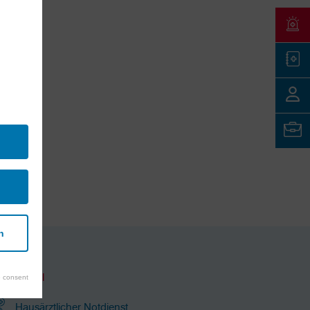
n
Notfall
 consent
Hausärztlicher Notdienst