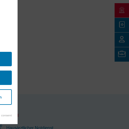
n
Notfall
 consent
Hausärztlicher Notdienst