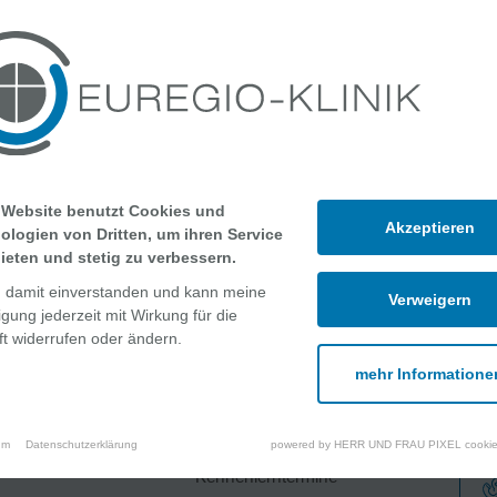
y.schroven@euregio-klinik.de
 05921 842412
 Website benutzt Cookies und
Akzeptieren
ologien von Dritten, um ihren Service
ieten und stetig zu verbessern.
n damit einverstanden und kann meine
Verweigern
ligung jederzeit mit Wirkung für die
t widerrufen oder ändern.
mehr Informatione
che Angebote
Über uns
um
Datenschutzerklärung
powered by HERR UND FRAU PIXEL cookie
Kennenlerntermine