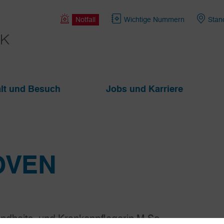
Notfall
Wichtige Nummern
Stan
lt und Besuch
Jobs und Karriere
OVEN
ndheits- und Krankenpflegerin M.Sc.