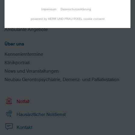
Interdisziplinäre Zentren
Impressum
Datenschutzerklärung
MVZ und Praxen
powered by HERR UND FRAU PIXEL cookie consent
Pflege
Ambulante Angebote
Über uns
Kennenlerntermine
Klinikportrait
News und Veranstaltungen
Neubau Gerontopsychiatrie, Demenz- und Palliativstation
Notfall
Hausärztlicher Notdienst
Kontakt