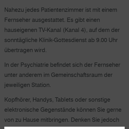
Nahezu jedes Patientenzimmer ist mit einem
Fernseher ausgestattet. Es gibt einen
hauseigenen TV-Kanal (Kanal 4), auf dem der
sonntägliche Klinik-Gottes­dienst ab 9.00 Uhr
übertragen wird.
In der Psychiatrie befindet sich der Fernseher
unter anderem im Gemeinschafts­raum der
jeweiligen Station.
Kopfhörer, Handys, Tablets oder sonstige
elektronische Gegenstände können Sie gerne
von zu Hause mitbringen. Denken Sie jedoch