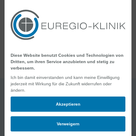
an die entsprechenden Ladegeräte und daran,
dass die Klinik für Ihre Geräte keine Haftung
übernimmt.
zurück
Diese Website benutzt Cookies und Technologien von
Dritten, um ihren Service anzubieten und stetig zu
verbessern.
Ich bin damit einverstanden und kann meine Einwilligung
jederzeit mit Wirkung für die Zukunft widerrufen oder
ändern.
Quick Links
Akzeptieren
Jobs und Karriere
Ablauf Ihres Aufenthaltes
Verweigern
Geburt und Wochenbett
Online Academy