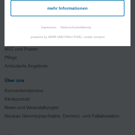
Lob und Kritik
mehr Informationen
Medizinische Angebote
Impressum
Datenschutzerklärung
Kliniken
powered by HERR UND FRAU PIXEL cookie consent
Interdisziplinäre Zentren
MVZ und Praxen
Pflege
Ambulante Angebote
Über uns
Kennenlerntermine
Klinikportrait
News und Veranstaltungen
Neubau Gerontopsychiatrie, Demenz- und Palliativstation