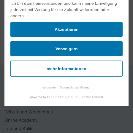
kjp@euregio-klinik.de
Ich bin damit einverstanden und kann meine Einwilligung
jederzeit mit Wirkung für die Zukunft widerrufen oder
ändern.
MEHR INFORMATIONEN
Akzeptieren
Verweigern
mehr Informationen
Quick Links
Impressum
Datenschutzerklärung
Jobs und Karriere
powered by HERR UND FRAU PIXEL cookie consent
Ablauf Ihres Aufenthaltes
Geburt und Wochenbett
Online Academy
Lob und Kritik