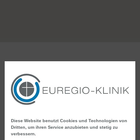
Psychiatrische Instituts­ambulanz (PIA) für
Kinder und Jugendliche
Albert-Schweitzer-Straße 10
48527 Nordhorn
Diese Website benutzt Cookies und Technologien von
Dritten, um ihren Service anzubieten und stetig zu
Telefon +49 (0) 5921 84-3435
verbessern.