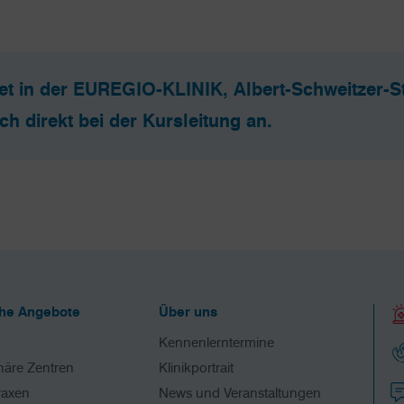
et in der EUREGIO-KLINIK, Albert-Schweitzer-Str.
ch direkt bei der Kursleitung an.
che Angebote
Über uns
Kennenlerntermine
inäre Zentren
Klinikportrait
raxen
News und Veranstaltungen