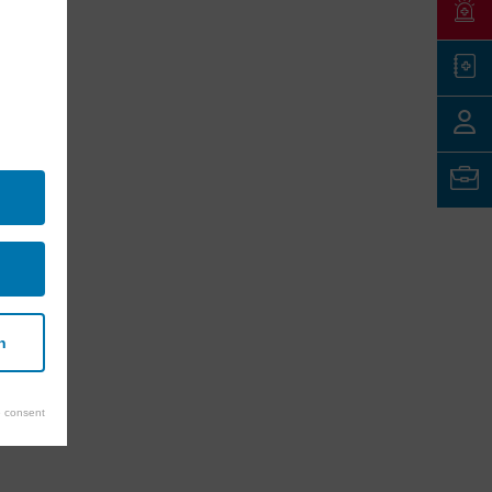
n
 consent