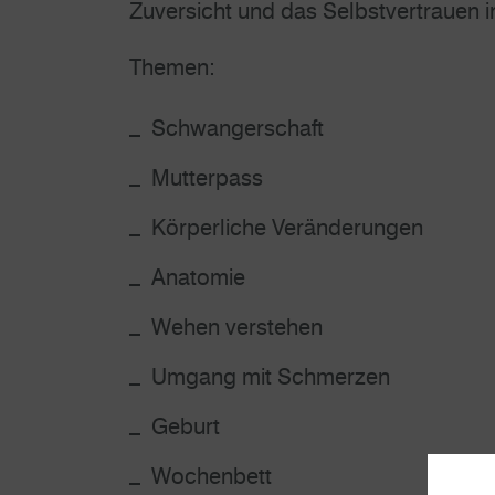
Zuversicht und das Selbstvertrauen in
Themen:
Schwangerschaft
Mutterpass
Körperliche Veränderungen
Anatomie
Wehen verstehen
Umgang mit Schmerzen
Geburt
Wochenbett