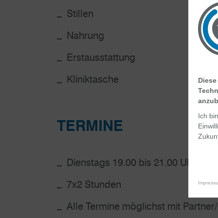
Stillen
Nahrung
Erstausstattung
Kliniktasche
Diese
Techn
anzub
Ich bi
TERMINE
Einwil
Zukunf
Dienstags 19.00 bis 21.00 Uhr
7x2 Stunden
Impress
Alle Termine möglichst mit Partner