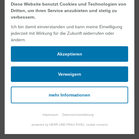
Diese Website benutzt Cookies und Technologien von
Dritten, um ihren Service anzubieten und stetig zu
verbessern.
VOLLZEIT
Ich bin damit einverstanden und kann meine Einwilligung
Medizinische Fachangestellte
jederzeit mit Wirkung für die Zukunft widerrufen oder
ändern.
(m/w/d)
für das MVZ Gastroenterologie
Akzeptieren
Verweigern
TEILZEIT
mehr Informationen
Mitarbeiter (m/w/d) für den
Servicebereich
Impressum
Datenschutzerklärung
einer internistischen Station
powered by HERR UND FRAU PIXEL cookie consent