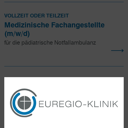
VOLLZEIT ODER TEILZEIT
Medizinische Fachangestellte
(m/w/d)
für die pädiatrische Notfallambulanz
VOLLZEIT
Medizinische Fachangestellte
(m/w/d)
für die Ambulanz der Gynäkologie /
Geburtshilfe