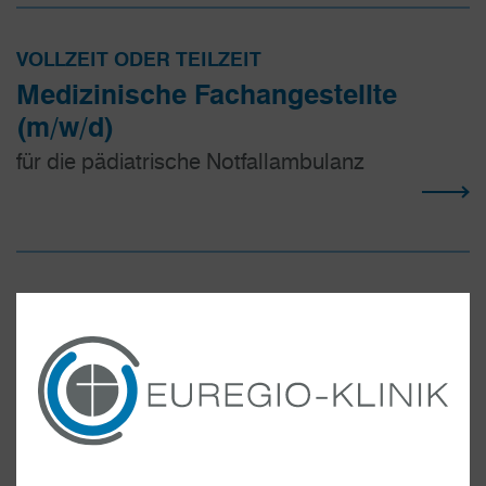
VOLLZEIT ODER TEILZEIT
Medizinische Fachangestellte
(m/w/d)
für die pädiatrische Notfallambulanz
VOLLZEIT
Medizinische Fachangestellte
(m/w/d)
für die Ambulanz der Gynäkologie /
Geburtshilfe