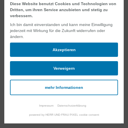
Diese Website benutzt Cookies und Technologien von
Dritten, um ihren Service anzubieten und stetig zu
verbessern.
VOLLZEIT
Ich bin damit einverstanden und kann meine Einwilligung
Medizinische Fachangestellte
jederzeit mit Wirkung für die Zukunft widerrufen oder
ändern.
(m/w/d)
für das MVZ Gastroenterologie
Akzeptieren
Verweigern
TEILZEIT
mehr Informationen
Mitarbeiter (m/w/d) für den
Servicebereich
Impressum
Datenschutzerklärung
einer internistischen Station
powered by HERR UND FRAU PIXEL cookie consent