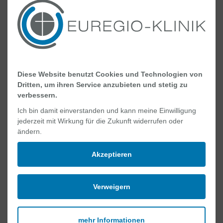
GANZ EINFACH VON ZU HAUSE ODER IM
KRANKENHAUS
Diese Website benutzt Cookies und Technologien von
Physioübungen vor der OP
Dritten, um ihren Service anzubieten und stetig zu
verbessern.
Ich bin damit einverstanden und kann meine Einwilligung
jederzeit mit Wirkung für die Zukunft widerrufen oder
ändern.
Akzeptieren
Verweigern
mehr Informationen